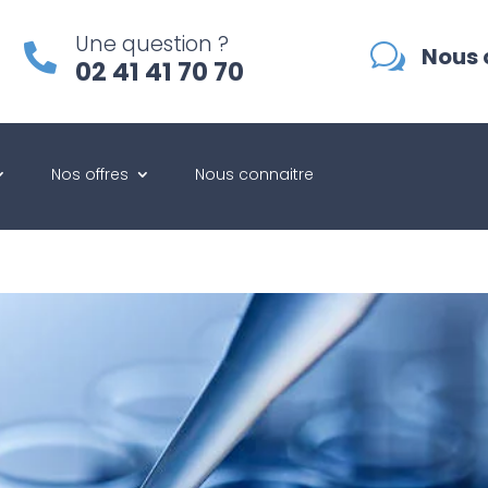
Une question ?
w

Nous 
02 41 41 70 70
Nos offres
Nous connaitre